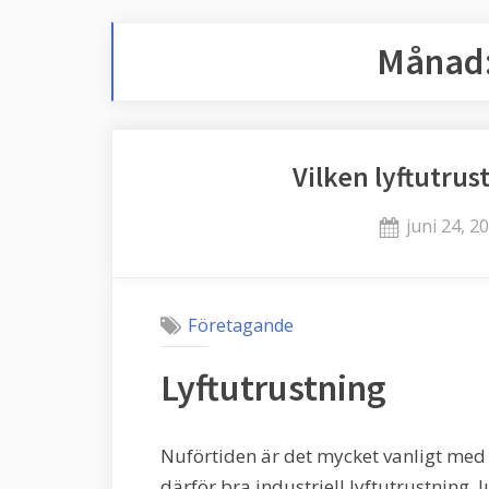
Månad
Vilken lyftutru
Posted
juni 24, 2
on
Företagande
Lyftutrustning
Nuförtiden är det mycket vanligt med 
därför bra industriell lyftutrustning. 