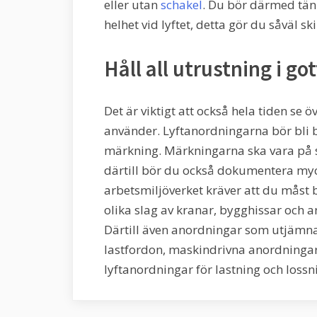
eller utan
schakel
. Du bör därmed tän
helhet vid lyftet, detta gör du såväl ski
Håll all utrustning i got
Det är viktigt att också hela tiden se
använder. Lyftanordningarna bör bli b
märkning. Märkningarna ska vara på s
därtill bör du också dokumentera myck
arbetsmiljöverket kräver att du måst 
olika slag av kranar, bygghissar och a
Därtill även anordningar som utjämnar
lastfordon, maskindrivna anordningar
lyftanordningar för lastning och lossn