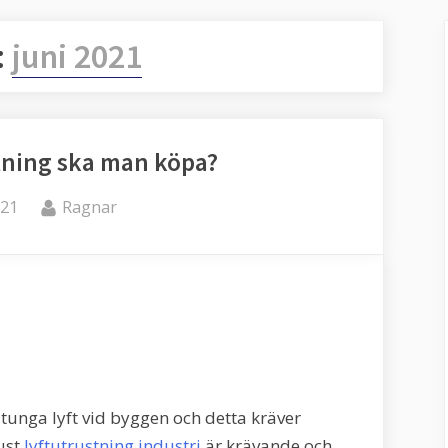
:
juni 2021
stning ska man köpa?
By
021
Ragnar
tunga lyft vid byggen och detta kräver
Just
lyftutrustning industri
är krävande och