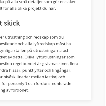
ka på alla små detaljer som gör en säker
lt för alla olika projekt du har.
t skick
 över utrustning och redskap som du
esiktade och alla lyftredskap måst ha
ynliga ställen på utrustningarna och
et av detta. Olika lyftutrustningar som
besikta regelbundet är grävmaskiner, flera
ndra hissar, punktlyftar och lingångar.
 nivåskillnader mellan lastkaj och
 för personlyft och fordonsmonterade
ing av fordonet.