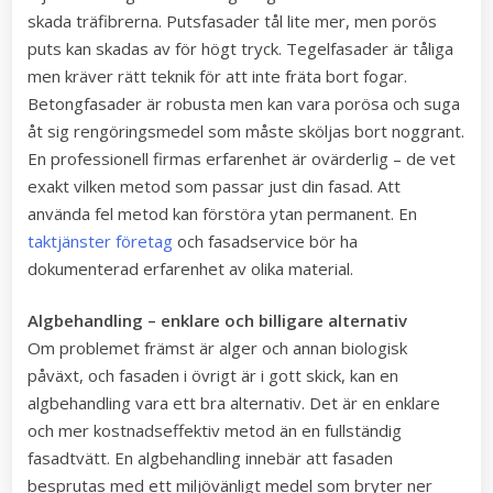
skada träfibrerna. Putsfasader tål lite mer, men porös
puts kan skadas av för högt tryck. Tegelfasader är tåliga
men kräver rätt teknik för att inte fräta bort fogar.
Betongfasader är robusta men kan vara porösa och suga
åt sig rengöringsmedel som måste sköljas bort noggrant.
En professionell firmas erfarenhet är ovärderlig – de vet
exakt vilken metod som passar just din fasad. Att
använda fel metod kan förstöra ytan permanent. En
taktjänster företag
och fasadservice bör ha
dokumenterad erfarenhet av olika material.
Algbehandling – enklare och billigare alternativ
Om problemet främst är alger och annan biologisk
påväxt, och fasaden i övrigt är i gott skick, kan en
algbehandling vara ett bra alternativ. Det är en enklare
och mer kostnadseffektiv metod än en fullständig
fasadtvätt. En algbehandling innebär att fasaden
besprutas med ett miljövänligt medel som bryter ner