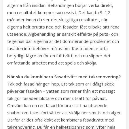
algerna från insidan. Behandlingen börjar verka direkt,
men resultatet kommer successivt. Det kan ta 9–12
månader innan du ser det slutgiltiga resultatet, när
algerna helt brutits ned och fasaden fått tillbaka sitt rena
utseende. Algbehandling är särskilt effektiv på puts- och
tegelhus där algerna är det dominerande problemet och
fasaden inte behöver målas om. Kostnaden är ofta
betydligt lägre än för en full tvätt, och du slipper det
omfattande arbetet med att spola och skölja.
När ska du kombinera fasadtvätt med takrenovering?
Tak och fasad hänger ihop. Ett tak som är i dåligt skick
påverkar fasaden – vatten som rinner från ett mossigt
tak gör fasaden blötare och mer utsatt för påväxt.
Omvänt kan en ren fasad förlora sitt fina utseende
snabbt om taket fortsätter att skölja ner smuts och alger.
Därför är det ofta klokt att kombinera fasadtvätt med
takrenovering. Du får en helhetslösning som lyfter hela