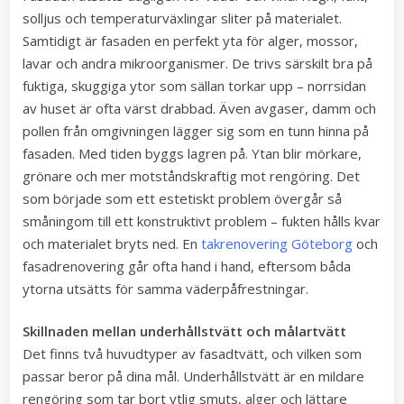
solljus och temperaturväxlingar sliter på materialet.
Samtidigt är fasaden en perfekt yta för alger, mossor,
lavar och andra mikroorganismer. De trivs särskilt bra på
fuktiga, skuggiga ytor som sällan torkar upp – norrsidan
av huset är ofta värst drabbad. Även avgaser, damm och
pollen från omgivningen lägger sig som en tunn hinna på
fasaden. Med tiden byggs lagren på. Ytan blir mörkare,
grönare och mer motståndskraftig mot rengöring. Det
som började som ett estetiskt problem övergår så
småningom till ett konstruktivt problem – fukten hålls kvar
och materialet bryts ned. En
takrenovering Göteborg
och
fasadrenovering går ofta hand i hand, eftersom båda
ytorna utsätts för samma väderpåfrestningar.
Skillnaden mellan underhållstvätt och målartvätt
Det finns två huvudtyper av fasadtvätt, och vilken som
passar beror på dina mål. Underhållstvätt är en mildare
rengöring som tar bort ytlig smuts, alger och lättare