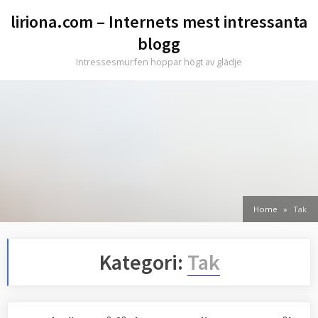
Skip
liriona.com – Internets mest intressanta
to
blogg
content
Intressesmurfen hoppar högt av glädje
Home
Tak
Kategori:
Tak