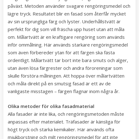
påväxt. Metoden använder svagare rengöringsmedel och
lägre tryck. Resultatet blir en fasad som återfår mycket
av sin ursprungliga färg och lyster. Underhållstvätt är
perfekt för dig som vill fräscha upp huset utan att måla
om. Målartvätt är en kraftigare rengöring som används
inför ommålning. Här används starkare rengöringsmedel
som även förbereder ytan för att färgen ska fästa
ordentligt. Målartvätt tar bort inte bara smuts och alger,
utan även lösa färgrester och andra föroreningar som
skulle förstöra målningen. Att hoppa över målartvätten
och måla direkt på en smutsig fasad är ett av de
vanligaste misstagen – färgen flagnar inom några år.
Olika metoder för olika fasadmaterial
Alla fasader är inte lika, och rengöringsmetoden måste
anpassas efter materialet. Träfasader är känsliga för
högt tryck och starka kemikalier. Här används ofta
mjukborstning och milt rengöringsmedel för att inte