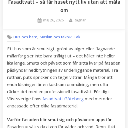
Fasadtvätt – så får huset nytt liv utan att måla
om
Posted
By
maj 26, 2026
Ragnar
on
,
,
Hus och hem
Maskin och teknik
Tak
Ett hus som är smutsigt, grönt av alger eller flagnande
målarfärg ser inte bara tråkigt ut – det håller inte heller
lika länge. Smuts och påväxt som får sitta kvar på fasaden
påskyndar nedbrytningen av underliggande material. Trä
ruttnar, puts spricker och tegel vittrar. Många tror att
enda lösningen är en kostsam ommålning, men ofta
räcker det med en professionell fasadtvätt. För dig i
Västsverige finns
fasadtvätt Göteborg
med metoder
anpassade efter olika fasadmaterial.
Varför fasaden blir smutsig och påväxten uppstår
Fasaden utsätts dagligen för väder och vind. Regn, fukt,