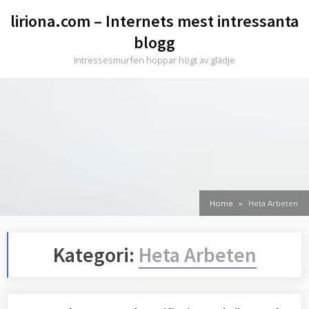
Skip
liriona.com – Internets mest intressanta
to
blogg
content
Intressesmurfen hoppar högt av glädje
Home
Heta Arbeten
Kategori:
Heta Arbeten