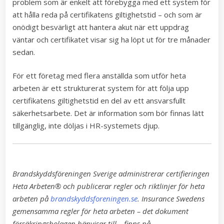
problem som är enkelt att förebygga med ett system för
att hålla reda på certifikatens giltighetstid – och som är
onödigt besvärligt att hantera akut när ett uppdrag
väntar och certifikatet visar sig ha löpt ut för tre månader
sedan.
För ett företag med flera anställda som utför heta
arbeten är ett strukturerat system för att följa upp
certifikatens giltighetstid en del av ett ansvarsfullt
säkerhetsarbete. Det är information som bör finnas lätt
tillgänglig, inte döljas i HR-systemets djup.
Brandskyddsföreningen Sverige administrerar certifieringen
Heta Arbeten® och publicerar regler och riktlinjer för heta
arbeten på
brandskyddsforeningen.se
. Insurance Swedens
gemensamma regler för heta arbeten – det dokument
försäkringsbolagen hänvisar till – finns på