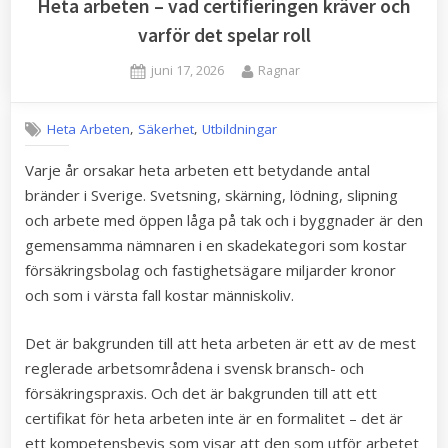
Heta arbeten – vad certifieringen kräver och
varför det spelar roll
Posted
By
juni 17, 2026
Ragnar
on
,
,
Heta Arbeten
Säkerhet
Utbildningar
Varje år orsakar heta arbeten ett betydande antal
bränder i Sverige. Svetsning, skärning, lödning, slipning
och arbete med öppen låga på tak och i byggnader är den
gemensamma nämnaren i en skadekategori som kostar
försäkringsbolag och fastighetsägare miljarder kronor
och som i värsta fall kostar människoliv.
Det är bakgrunden till att heta arbeten är ett av de mest
reglerade arbetsområdena i svensk bransch- och
försäkringspraxis. Och det är bakgrunden till att ett
certifikat för heta arbeten inte är en formalitet – det är
ett kompetensbevis som visar att den som utför arbetet