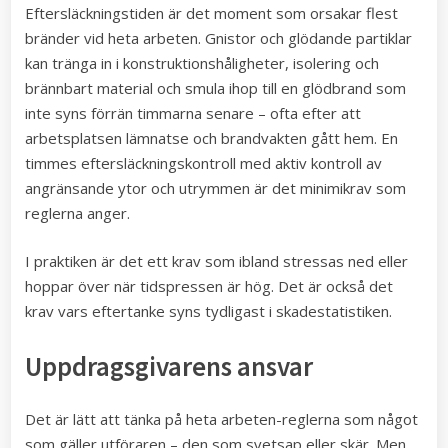
Eftersläckningstiden är det moment som orsakar flest
bränder vid heta arbeten. Gnistor och glödande partiklar
kan tränga in i konstruktionshåligheter, isolering och
brännbart material och smula ihop till en glödbrand som
inte syns förrän timmarna senare – ofta efter att
arbetsplatsen lämnatse och brandvakten gått hem. En
timmes eftersläckningskontroll med aktiv kontroll av
angränsande ytor och utrymmen är det minimikrav som
reglerna anger.
I praktiken är det ett krav som ibland stressas ned eller
hoppar över när tidspressen är hög. Det är också det
krav vars eftertanke syns tydligast i skadestatistiken.
Uppdragsgivarens ansvar
Det är lätt att tänka på heta arbeten-reglerna som något
som gäller utföraren – den som svetsар eller skär. Men