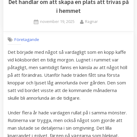
Det handlar om att skapa en plats att trivas på
i hemmet
Posted
By
november 19, 2025
Ragnar
on
Företagande
Det började med något så vardagligt som en kopp kaffe
vid köksbordet en tidig morgon. Lugnet i rummet var
påtagligt, men samtidigt fanns en känsla av att något höll
på att förändras. Utanför hade träden fått sina första
knoppar och ljuset låg annorlunda över gården. Den som
satt vid bordet visste att de kommande månaderna
skulle bli annorlunda än de tidigare.
Under flera år hade vardagen rullat på i samma mönster.
Rutinerna var trygga, men också något som gjorde att
man slutade se detaljerna i sin omgivning. Det lilla
knarrandet i golvet, färgen på väggarna som bleknat,