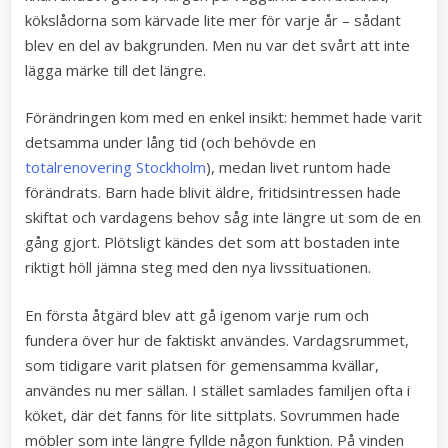
kökslådorna som kärvade lite mer för varje år – sådant
blev en del av bakgrunden. Men nu var det svårt att inte
lägga märke till det längre.
Förändringen kom med en enkel insikt: hemmet hade varit
detsamma under lång tid (och behövde en
totalrenovering Stockholm
), medan livet runtom hade
förändrats. Barn hade blivit äldre, fritidsintressen hade
skiftat och vardagens behov såg inte längre ut som de en
gång gjort. Plötsligt kändes det som att bostaden inte
riktigt höll jämna steg med den nya livssituationen.
En första åtgärd blev att gå igenom varje rum och
fundera över hur de faktiskt användes. Vardagsrummet,
som tidigare varit platsen för gemensamma kvällar,
användes nu mer sällan. I stället samlades familjen ofta i
köket, där det fanns för lite sittplats. Sovrummen hade
möbler som inte längre fyllde någon funktion. På vinden