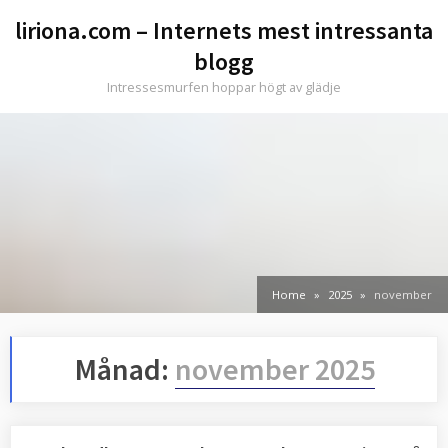
Skip
liriona.com – Internets mest intressanta
to
blogg
content
Intressesmurfen hoppar högt av glädje
Home
2025
november
Månad:
november 2025