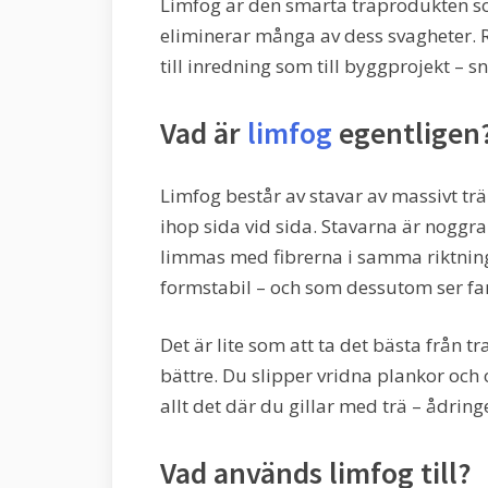
Limfog är den smarta träprodukten so
eliminerar många av dess svagheter. R
till inredning som till byggprojekt – sn
Vad är
limfog
egentligen
Limfog består av stavar av massivt trä
ihop sida vid sida. Stavarna är noggr
limmas med fibrerna i samma riktning
formstabil – och som dessutom ser fant
Det är lite som att ta det bästa från tr
bättre. Du slipper vridna plankor och 
allt det där du gillar med trä – ådring
Vad används limfog till?