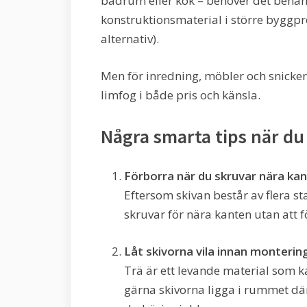
badrum eller kök – behöver det behand
konstruktionsmaterial i större byggproj
alternativ).
Men för inredning, möbler och snickeri
limfog i både pris och känsla.
Några smarta tips när du
Förborra när du skruvar nära ka
Eftersom skivan består av flera 
skruvar för nära kanten utan att f
Låt skivorna vila innan monterin
Trä är ett levande material som k
gärna skivorna ligga i rummet dä