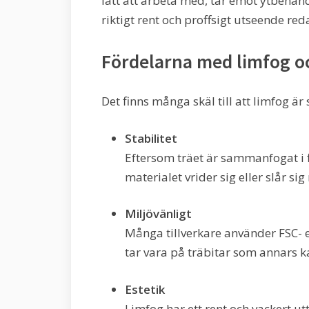
lätt att arbeta med, tar emot ytbehand
riktigt rent och proffsigt utseende red
Fördelarna med limfog 
Det finns många skäl till att limfog är
Stabilitet
Eftersom träet är sammanfogat i f
materialet vrider sig eller slår si
Miljövänligt
Många tillverkare använder FSC- e
tar vara på träbitar som annars k
Estetik
Limfog har ett rent och vackert u