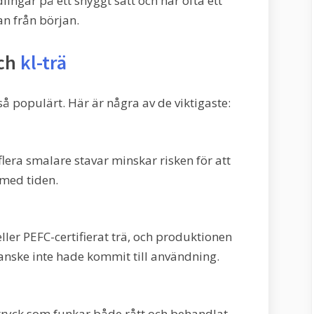
lingar på ett snyggt sätt och har ofta ett
an från början.
och
kl-trä
 så populärt. Här är några av de viktigaste:
lera smalare stavar minskar risken för att
g med tiden.
ller PEFC-certifierat trä, och produktionen
anske inte hade kommit till användning.
ttryck som funkar både rått och behandlat.