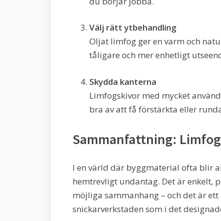
du börjar jobba.
Välj rätt ytbehandling
Oljat limfog ger en varm och natur
tåligare och mer enhetligt utsee
Skydda kanterna
Limfogskivor med mycket användni
bra av att få förstärkta eller rund
Sammanfattning: Limfog 
I en värld där byggmaterial ofta blir
hemtrevligt undantag. Det är enkelt, på
möjliga sammanhang – och det är ett a
snickarverkstaden som i det designad