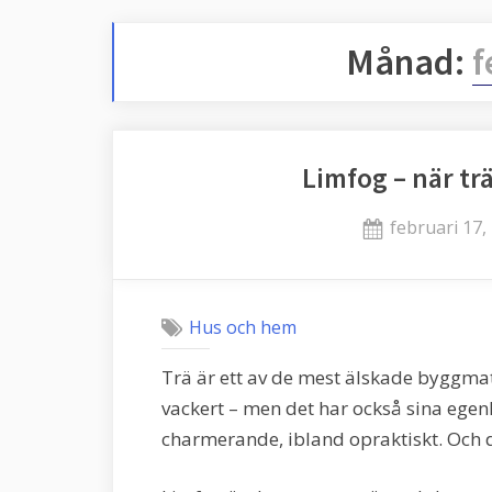
Månad:
f
Limfog – när trä
Posted
februari 17,
on
Hus och hem
Trä är ett av de mest älskade byggmate
vackert – men det har också sina egenhe
charmerande, ibland opraktiskt. Och d