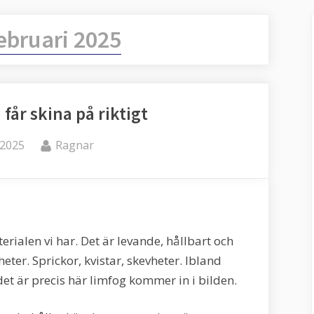
ebruari 2025
 får skina på riktigt
By
 2025
Ragnar
rialen vi har. Det är levande, hållbart och
ter. Sprickor, kvistar, skevheter. Ibland
et är precis här limfog kommer in i bilden.