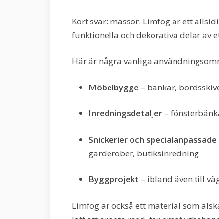
Kort svar: massor. Limfog är ett allsi
funktionella och dekorativa delar av e
Här är några vanliga användningsom
Möbelbygge
– bänkar, bordsskivo
Inredningsdetaljer
– fönsterbänka
Snickerier och specialanpassade
garderober, butiksinredning
Byggprojekt
– ibland även till v
Limfog är också ett material som älsk