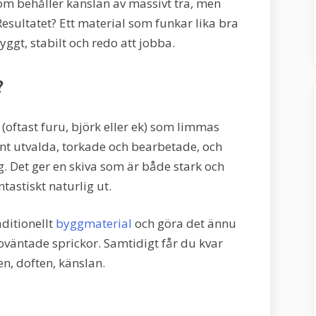
m behåller känslan av massivt trä, men
esultatet? Ett material som funkar lika bra
yggt, stabilt och redo att jobba.
?
 (oftast furu, björk eller ek) som limmas
ant utvalda, torkade och bearbetade, och
. Det ger en skiva som är både stark och
astiskt naturlig ut.
aditionellt
byggmaterial
och göra det ännu
oväntade sprickor. Samtidigt får du kvar
en, doften, känslan.