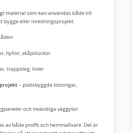
digt material som kan användas både till
tt bygge eller inredningsprojekt.
råden:
r, hyllor, skåpsluckor
r, trappsteg, lister
 projekt
– platsbyggda lösningar,
äggpaneler och invändiga väggytor
as av både proffs och hemmafixare. Det är