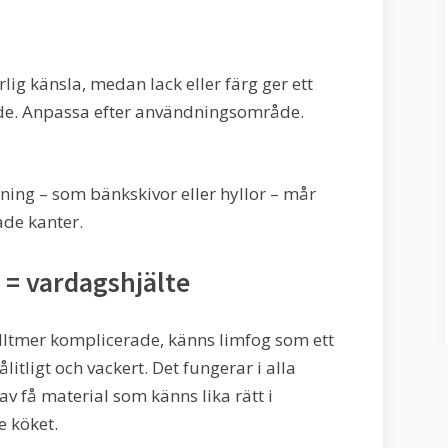
lig känsla, medan lack eller färg ger ett
nde. Anpassa efter användningsområde.
ng – som bänkskivor eller hyllor – mår
ade kanter.
= vardagshjälte
 alltmer komplicerade, känns limfog som ett
litligt och vackert. Det fungerar i alla
v få material som känns lika rätt i
e köket.