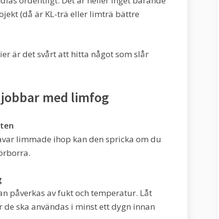
las ordentligt. Det är heller inget bärande
ekt (då är KL-trä eller limträ bättre
er är det svårt att hitta något som slår
 jobbar med limfog
nten
stavar limmade ihop kan den spricka om du
örborra.
g
an påverkas av fukt och temperatur. Låt
r de ska användas i minst ett dygn innan