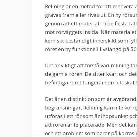
Relining är en metod för att renovera 
grävas fram eller rivas ut. En ny rörsu
genom att ett material – i de flesta fal
mot rörväggets insida. När materialet h
kemiskt beständigt innerskikt som fyll
röret en ny funktionell livslängd på 50
Det är viktigt att förstå vad relining fa
de gamla rören. De sitter kvar, och de
befintliga röret fungerar som ett skal 
Det är en distinktion som är avgörand
begränsningar. Relining kan inte korri
utföras i ett rör som är ihopsunket oc
att rören är felplacerade. Men det ka
och ett problem som beror på korrosion