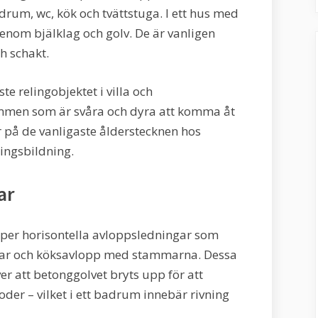
rum, wc, kök och tvättstuga. I ett hus med
enom bjälklag och golv. De är vanligen
h schakt.
e relingobjektet i villa och
ymmen som är svåra och dyra att komma åt
 på de vanligaste ålderstecknen hos
ringsbildning.
ar
löper horisontella avloppsledningar som
gar och köksavlopp med stammarna. Dessa
er att betonggolvet bryts upp för att
er – vilket i ett badrum innebär rivning