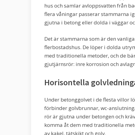
hus och samlar avloppsvatten från bad
flera våningar passerar stammarna ig
gjutna i betong eller dolda i väggar oc
Det är stammarna som är den vanligast
flerbostadshus. De löper i dolda utr
med traditionella metoder, och de bär
gjutjärnsrör: inre korrosion och avlag
Horisontella golvledning
Under betonggolvet i de flesta villor 
förbinder golvbrunnar, wc-anslutnin
rör är gjutna under betongen och kräv
komma åt dem med traditionella metod
av kakel, tätskikt och golv.