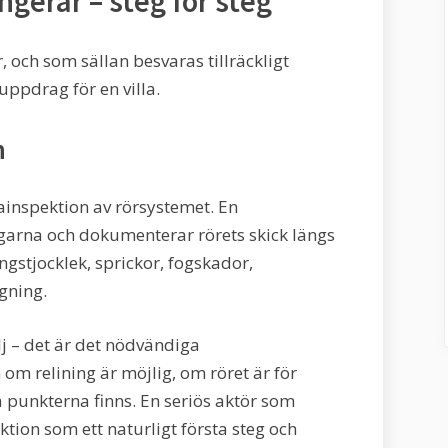
gerar – steg för steg
r, och som sällan besvaras tillräckligt
uppdrag för en villa.
n
ainspektion av rörsystemet. En
ngarna och dokumenterar rörets skick längs
ngstjocklek, sprickor, fogskador,
gning.
j – det är det nödvändiga
om relining är möjlig, om röret är för
a punkterna finns. En seriös aktör som
ion som ett naturligt första steg och