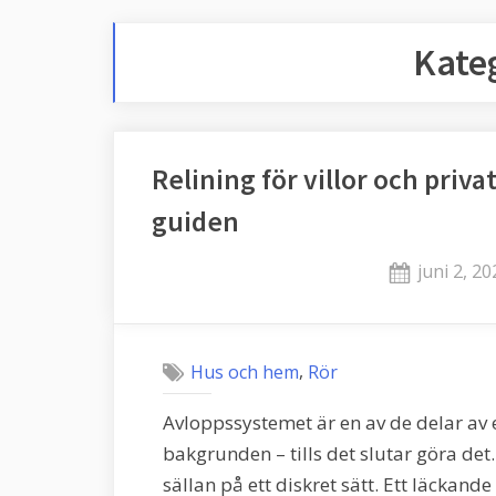
Kate
Relining för villor och priv
guiden
Posted
juni 2, 20
on
,
Hus och hem
Rör
Avloppssystemet är en av de delar av e
bakgrunden – tills det slutar göra det.
sällan på ett diskret sätt. Ett läckan