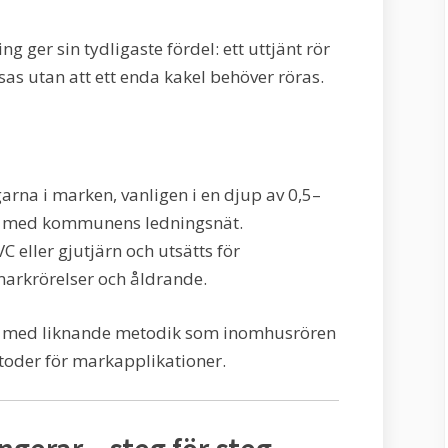
g ger sin tydligaste fördel: ett uttjänt rör
s utan att ett enda kakel behöver röras.
arna i marken, vanligen i en djup av 0,5–
ten med kommunens ledningsnät.
 eller gjutjärn och utsätts för
markrörelser och åldrande.
s med liknande metodik som inomhusrören
oder för markapplikationer.