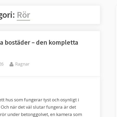
gori:
Rör
ata bostäder – den kompletta
By
26
Ragnar
tt hus som fungerar tyst och osynligt i
 Och när det väl slutar fungera är det
de rör under betonggolvet, en kamera som