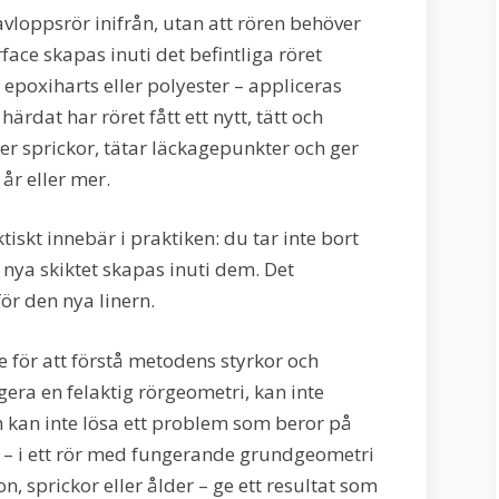
avloppsrör inifrån, utan att rören behöver
rface skapas inuti det befintliga röret
l epoxiharts eller polyester – appliceras
ärdat har röret fått ett nytt, tätt och
er sprickor, tätar läckagepunkter och ger
 år eller mer.
ktiskt innebär i praktiken: du tar inte bort
t nya skiktet skapas inuti dem. Det
för den nya linern.
e för att förstå metodens styrkor och
gera en felaktig rörgeometri, kan inte
h kan inte lösa ett problem som beror på
n – i ett rör med fungerande grundgeometri
, sprickor eller ålder – ge ett resultat som