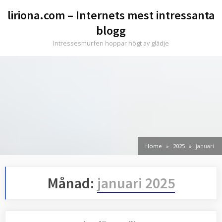
Skip
liriona.com – Internets mest intressanta
to
blogg
content
Intressesmurfen hoppar högt av glädje
Home
2025
januari
Månad:
januari 2025