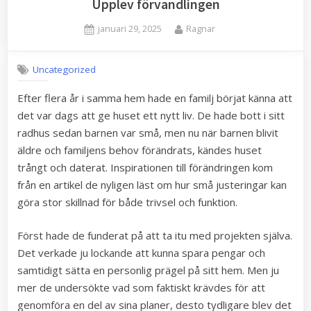
Upplev förvandlingen
Posted
By
januari 29, 2025
Ragnar
on
Uncategorized
Efter flera år i samma hem hade en familj börjat känna att
det var dags att ge huset ett nytt liv. De hade bott i sitt
radhus sedan barnen var små, men nu när barnen blivit
äldre och familjens behov förändrats, kändes huset
trångt och daterat. Inspirationen till förändringen kom
från en artikel de nyligen läst om hur små justeringar kan
göra stor skillnad för både trivsel och funktion.
Först hade de funderat på att ta itu med projekten själva.
Det verkade ju lockande att kunna spara pengar och
samtidigt sätta en personlig prägel på sitt hem. Men ju
mer de undersökte vad som faktiskt krävdes för att
genomföra en del av sina planer, desto tydligare blev det