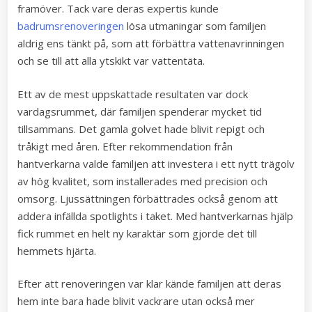
framöver. Tack vare deras expertis kunde
badrumsrenoveringen
lösa utmaningar som familjen
aldrig ens tänkt på, som att förbättra vattenavrinningen
och se till att alla ytskikt var vattentäta.
Ett av de mest uppskattade resultaten var dock
vardagsrummet, där familjen spenderar mycket tid
tillsammans. Det gamla golvet hade blivit repigt och
tråkigt med åren. Efter rekommendation från
hantverkarna valde familjen att investera i ett nytt trägolv
av hög kvalitet, som installerades med precision och
omsorg. Ljussättningen förbättrades också genom att
addera infällda spotlights i taket. Med hantverkarnas hjälp
fick rummet en helt ny karaktär som gjorde det till
hemmets hjärta.
Efter att renoveringen var klar kände familjen att deras
hem inte bara hade blivit vackrare utan också mer