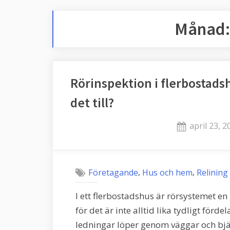
Månad
Rörinspektion i flerbostads
det till?
Posted
april 23, 2
on
,
,
Företagande
Hus och hem
Relining
I ett flerbostadshus är rörsystemet 
för det är inte alltid lika tydligt för
ledningar löper genom väggar och bjä