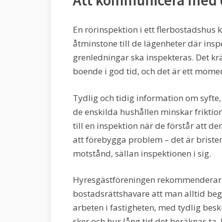
Att kommunicera med 
En rörinspektion i ett flerbostadshus k
åtminstone till de lägenheter där ins
grenledningar ska inspekteras. Det 
boende i god tid, och det är ett mome
Tydlig och tidig information om syfte,
de enskilda hushållen minskar friktion
till en inspektion när de förstår att de
att förebygga problem – det är brist
motstånd, sällan inspektionen i sig.
Hyresgästföreningen rekommenderar i 
bostadsrättshavare att man alltid beg
arbeten i fastigheten, med tydlig besk
sker och hur lång tid det beräknas ta