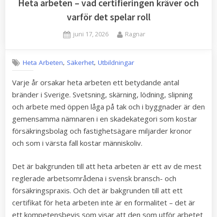
Heta arbeten – vad certifieringen kräver och
varför det spelar roll
Posted
By
juni 17, 2026
Ragnar
on
,
,
Heta Arbeten
Säkerhet
Utbildningar
Varje år orsakar heta arbeten ett betydande antal
bränder i Sverige. Svetsning, skärning, lödning, slipning
och arbete med öppen låga på tak och i byggnader är den
gemensamma nämnaren i en skadekategori som kostar
försäkringsbolag och fastighetsägare miljarder kronor
och som i värsta fall kostar människoliv.
Det är bakgrunden till att heta arbeten är ett av de mest
reglerade arbetsområdena i svensk bransch- och
försäkringspraxis. Och det är bakgrunden till att ett
certifikat för heta arbeten inte är en formalitet – det är
ett kompetensbevis som visar att den som utför arbetet