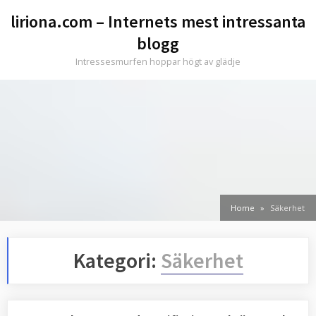
Skip
liriona.com – Internets mest intressanta
to
blogg
content
Intressesmurfen hoppar högt av glädje
Home
Säkerhet
Kategori:
Säkerhet