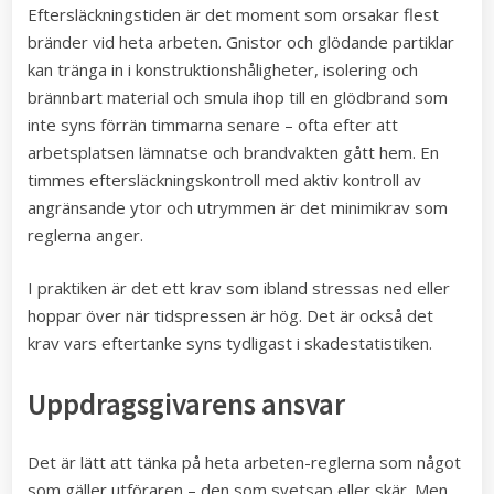
Eftersläckningstiden är det moment som orsakar flest
bränder vid heta arbeten. Gnistor och glödande partiklar
kan tränga in i konstruktionshåligheter, isolering och
brännbart material och smula ihop till en glödbrand som
inte syns förrän timmarna senare – ofta efter att
arbetsplatsen lämnatse och brandvakten gått hem. En
timmes eftersläckningskontroll med aktiv kontroll av
angränsande ytor och utrymmen är det minimikrav som
reglerna anger.
I praktiken är det ett krav som ibland stressas ned eller
hoppar över när tidspressen är hög. Det är också det
krav vars eftertanke syns tydligast i skadestatistiken.
Uppdragsgivarens ansvar
Det är lätt att tänka på heta arbeten-reglerna som något
som gäller utföraren – den som svetsар eller skär. Men