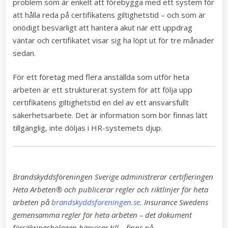
problem som är enkelt att förebygga med ett system för
att hålla reda på certifikatens giltighetstid – och som är
onödigt besvärligt att hantera akut när ett uppdrag
väntar och certifikatet visar sig ha löpt ut för tre månader
sedan.
För ett företag med flera anställda som utför heta
arbeten är ett strukturerat system för att följa upp
certifikatens giltighetstid en del av ett ansvarsfullt
säkerhetsarbete. Det är information som bör finnas lätt
tillgänglig, inte döljas i HR-systemets djup.
Brandskyddsföreningen Sverige administrerar certifieringen
Heta Arbeten® och publicerar regler och riktlinjer för heta
arbeten på
brandskyddsforeningen.se
. Insurance Swedens
gemensamma regler för heta arbeten – det dokument
försäkringsbolagen hänvisar till – finns på