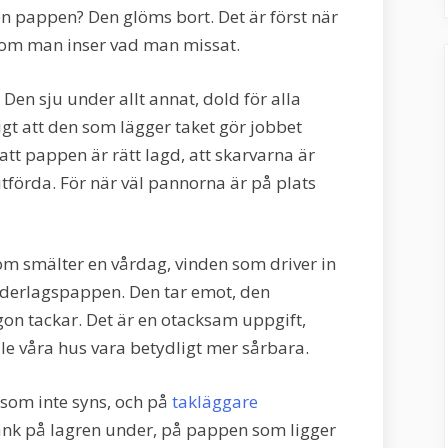
en pappen? Den glöms bort. Det är först när
n, som man inser vad man missat.
Den sju under allt annat, dold för alla
igt att den som lägger taket gör jobbet
 att pappen är rätt lagd, att skarvarna är
tförda. För när väl pannorna är på plats
som smälter en vårdag, vinden som driver in
nderlagspappen. Den tar emot, den
gon tackar. Det är en otacksam uppgift,
lle våra hus vara betydligt mer sårbara.
 som inte syns, och på
takläggare
änk på lagren under, på pappen som ligger