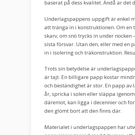
baserat på dess kvalitet. Ändå är det 
Underlagspappens uppgift är enkel m
att tränga in i konstruktionen. Om en 
skarv, om snö trycks in under nocken
sista försvar. Utan den, eller med en pa
in i isolering och träkonstruktion. Res
Trots sin betydelse är underlagspapp
är tajt. En billigare papp kostar mind
och beständighet är stor. En papp av l
år, spricka i solen eller släppa igenom
däremot, kan ligga i decennier och for
den glömt bort att den finns där.
Materialet i underlagspappen har utve