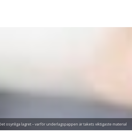
Det osynliga lagret – varför underlagspappen är takets viktigaste material