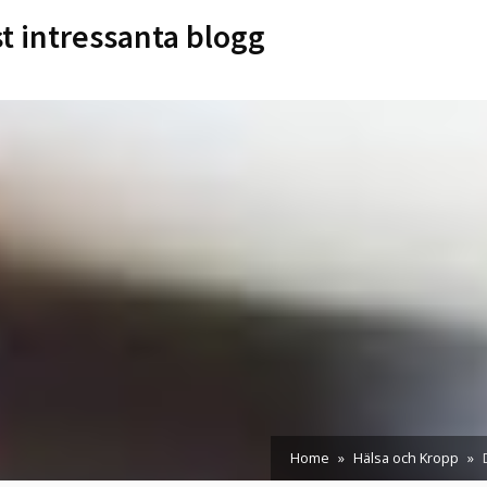
st intressanta blogg
Home
Hälsa och Kropp