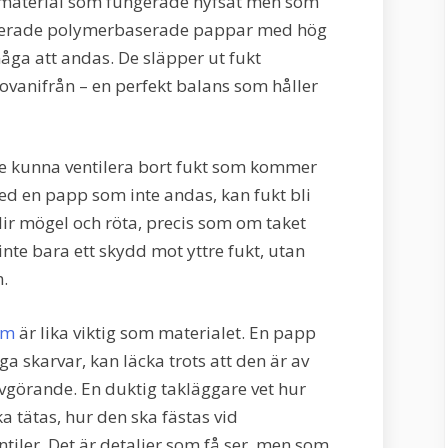
material som fungerade hyfsat men som
ancerade polymerbaserade pappar med hög
åga att andas. De släpper ut fukt
 ovanifrån – en perfekt balans som håller
e kunna ventilera bort fukt som kommer
 med en papp som inte andas, kan fukt bli
lir mögel och röta, precis som om taket
inte bara ett skydd mot yttre fukt, utan
.
lm
är lika viktig som materialet. En papp
ga skarvar, kan läcka trots att den är av
avgörande. En duktig takläggare vet hur
a tätas, hur den ska fästas vid
iler. Det är detaljer som få ser, men som