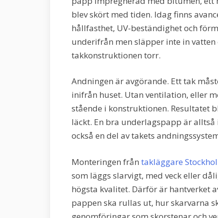
papp impregnerad med bitumen, ett 
blev skört med tiden. Idag finns av
hållfasthet, UV-beständighet och förm
underifrån men släpper inte in vatten
takkonstruktionen torr.
Andningen är avgörande. Ett tak måst
inifrån huset. Utan ventilation, eller
stående i konstruktionen. Resultatet b
läckt. En bra underlagspapp är alltså 
också en del av takets andningssystem
Monteringen från
takläggare Stockho
som läggs slarvigt, med veck eller dåli
högsta kvalitet. Därför är hantverket 
pappen ska rullas ut, hur skarvarna sk
genomföringar som skorstenar och vent