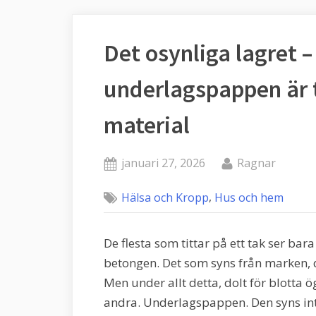
Det osynliga lagret –
underlagspappen är t
material
Posted
By
januari 27, 2026
Ragnar
on
,
Hälsa och Kropp
Hus och hem
De flesta som tittar på ett tak ser bar
betongen. Det som syns från marken, d
Men under allt detta, dolt för blotta ög
andra. Underlagspappen. Den syns inte