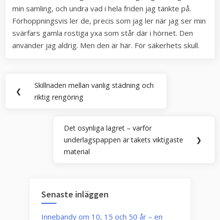
min samling, och undra vad i hela friden jag tänkte på.
Förhoppningsvis ler de, precis som jag ler när jag ser min
svärfars gamla rostiga yxa som står där i hörnet. Den
använder jag aldrig. Men den är här. För säkerhets skull.
Inläggsnavigering
Skillnaden mellan vanlig städning och
Previous
❮
riktig rengöring
Post:
Det osynliga lagret – varför
Next
underlagspappen är takets viktigaste
❯
Post:
material
Senaste inläggen
Innebandy om 10, 15 och 50 år – en