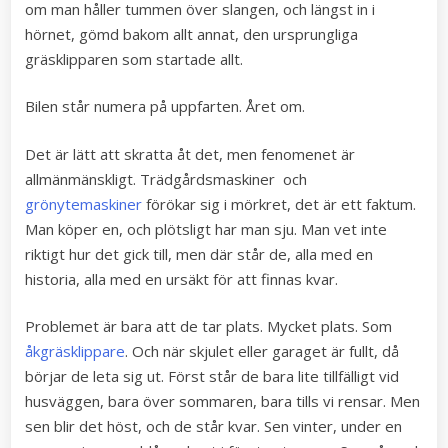
om man håller tummen över slangen, och längst in i
hörnet, gömd bakom allt annat, den ursprungliga
gräsklipparen som startade allt.
Bilen står numera på uppfarten. Året om.
Det är lätt att skratta åt det, men fenomenet är
allmänmänskligt. Trädgårdsmaskiner och
grönytemaskiner
förökar sig i mörkret, det är ett faktum.
Man köper en, och plötsligt har man sju. Man vet inte
riktigt hur det gick till, men där står de, alla med en
historia, alla med en ursäkt för att finnas kvar.
Problemet är bara att de tar plats. Mycket plats. Som
åkgräsklippare
. Och när skjulet eller garaget är fullt, då
börjar de leta sig ut. Först står de bara lite tillfälligt vid
husväggen, bara över sommaren, bara tills vi rensar. Men
sen blir det höst, och de står kvar. Sen vinter, under en