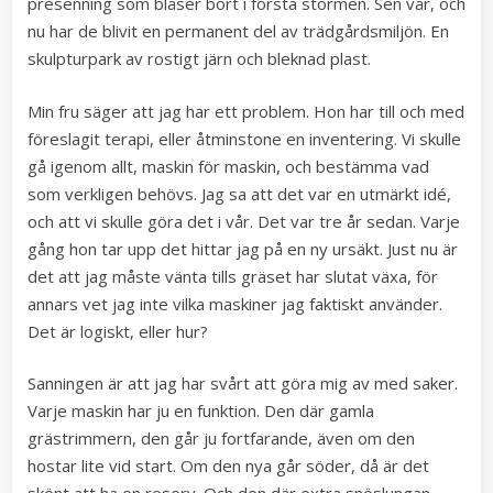
presenning som blåser bort i första stormen. Sen vår, och
nu har de blivit en permanent del av trädgårdsmiljön. En
skulpturpark av rostigt järn och bleknad plast.
Min fru säger att jag har ett problem. Hon har till och med
föreslagit terapi, eller åtminstone en inventering. Vi skulle
gå igenom allt, maskin för maskin, och bestämma vad
som verkligen behövs. Jag sa att det var en utmärkt idé,
och att vi skulle göra det i vår. Det var tre år sedan. Varje
gång hon tar upp det hittar jag på en ny ursäkt. Just nu är
det att jag måste vänta tills gräset har slutat växa, för
annars vet jag inte vilka maskiner jag faktiskt använder.
Det är logiskt, eller hur?
Sanningen är att jag har svårt att göra mig av med saker.
Varje maskin har ju en funktion. Den där gamla
grästrimmern, den går ju fortfarande, även om den
hostar lite vid start. Om den nya går söder, då är det