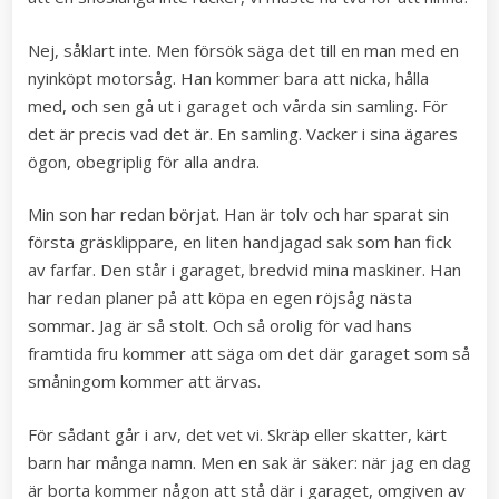
Nej, såklart inte. Men försök säga det till en man med en
nyinköpt motorsåg. Han kommer bara att nicka, hålla
med, och sen gå ut i garaget och vårda sin samling. För
det är precis vad det är. En samling. Vacker i sina ägares
ögon, obegriplig för alla andra.
Min son har redan börjat. Han är tolv och har sparat sin
första gräsklippare, en liten handjagad sak som han fick
av farfar. Den står i garaget, bredvid mina maskiner. Han
har redan planer på att köpa en egen röjsåg nästa
sommar. Jag är så stolt. Och så orolig för vad hans
framtida fru kommer att säga om det där garaget som så
småningom kommer att ärvas.
För sådant går i arv, det vet vi. Skräp eller skatter, kärt
barn har många namn. Men en sak är säker: när jag en dag
är borta kommer någon att stå där i garaget, omgiven av