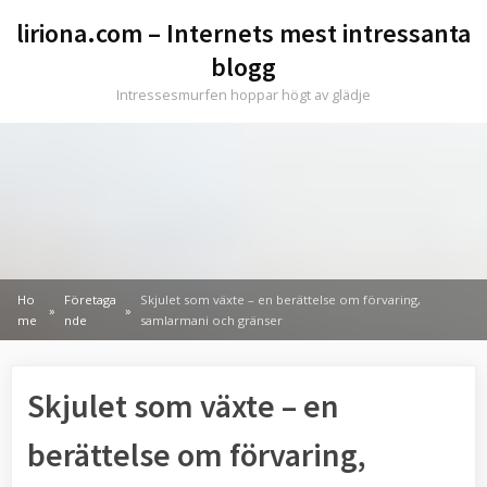
Skip
liriona.com – Internets mest intressanta
to
blogg
content
Intressesmurfen hoppar högt av glädje
Ho
Företaga
Skjulet som växte – en berättelse om förvaring,
me
nde
samlarmani och gränser
Skjulet som växte – en
berättelse om förvaring,