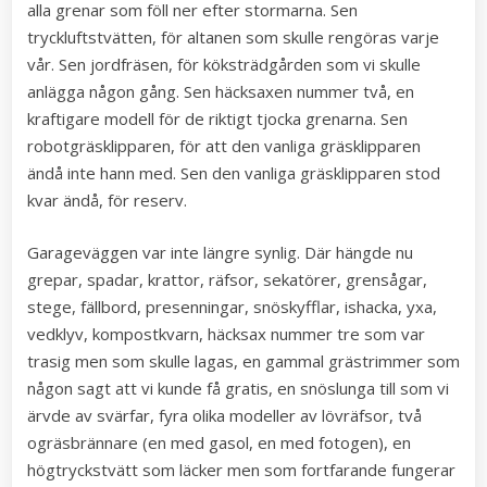
alla grenar som föll ner efter stormarna. Sen
tryckluftstvätten, för altanen som skulle rengöras varje
vår. Sen jordfräsen, för köksträdgården som vi skulle
anlägga någon gång. Sen häcksaxen nummer två, en
kraftigare modell för de riktigt tjocka grenarna. Sen
robotgräsklipparen, för att den vanliga gräsklipparen
ändå inte hann med. Sen den vanliga gräsklipparen stod
kvar ändå, för reserv.
Garageväggen var inte längre synlig. Där hängde nu
grepar, spadar, krattor, räfsor, sekatörer, grensågar,
stege, fällbord, presenningar, snöskyfflar, ishacka, yxa,
vedklyv, kompostkvarn, häcksax nummer tre som var
trasig men som skulle lagas, en gammal grästrimmer som
någon sagt att vi kunde få gratis, en snöslunga till som vi
ärvde av svärfar, fyra olika modeller av lövräfsor, två
ogräsbrännare (en med gasol, en med fotogen), en
högtryckstvätt som läcker men som fortfarande fungerar