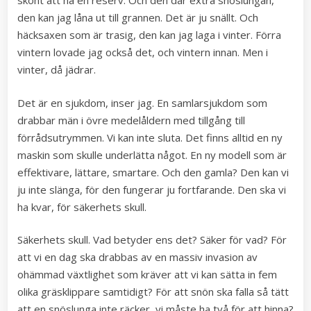
skönt att ha en reserv. Och den där extra snöslungan,
den kan jag låna ut till grannen. Det är ju snällt. Och
häcksaxen som är trasig, den kan jag laga i vinter. Förra
vintern lovade jag också det, och vintern innan. Men i
vinter, då jädrar.
Det är en sjukdom, inser jag. En samlarsjukdom som
drabbar män i övre medelåldern med tillgång till
förrådsutrymmen. Vi kan inte sluta. Det finns alltid en ny
maskin som skulle underlätta något. En ny modell som är
effektivare, lättare, smartare. Och den gamla? Den kan vi
ju inte slänga, för den fungerar ju fortfarande. Den ska vi
ha kvar, för säkerhets skull.
Säkerhets skull. Vad betyder ens det? Säker för vad? För
att vi en dag ska drabbas av en massiv invasion av
ohämmad växtlighet som kräver att vi kan sätta in fem
olika gräsklippare samtidigt? För att snön ska falla så tätt
att en snöslunga inte räcker, vi måste ha två för att hinna?