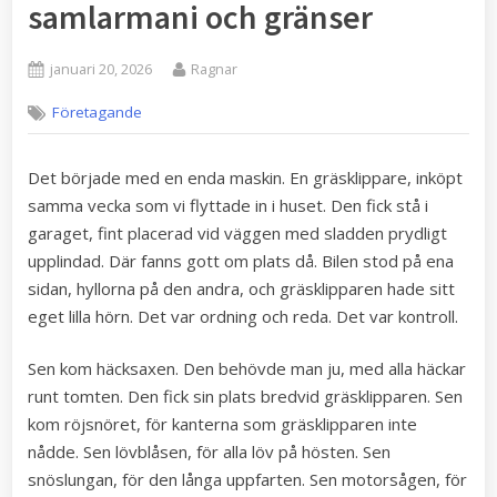
samlarmani och gränser
Posted
By
januari 20, 2026
Ragnar
on
Företagande
Det började med en enda maskin. En gräsklippare, inköpt
samma vecka som vi flyttade in i huset. Den fick stå i
garaget, fint placerad vid väggen med sladden prydligt
upplindad. Där fanns gott om plats då. Bilen stod på ena
sidan, hyllorna på den andra, och gräsklipparen hade sitt
eget lilla hörn. Det var ordning och reda. Det var kontroll.
Sen kom häcksaxen. Den behövde man ju, med alla häckar
runt tomten. Den fick sin plats bredvid gräsklipparen. Sen
kom röjsnöret, för kanterna som gräsklipparen inte
nådde. Sen lövblåsen, för alla löv på hösten. Sen
snöslungan, för den långa uppfarten. Sen motorsågen, för