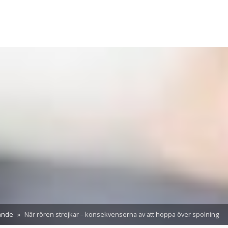
ande
När rören strejkar – konsekvenserna av att hoppa över spolning