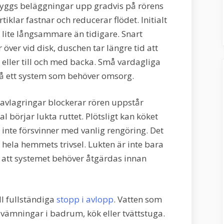
yggs beläggningar upp gradvis på rörens
rtiklar fastnar och reducerar flödet. Initialt
 lite långsammare än tidigare. Snart
er vid disk, duschen tar längre tid att
eller till och med backa. Små vardagliga
 på ett system som behöver omsorg.
r avlagringar blockerar rören uppstår
l börjar lukta ruttet. Plötsligt kan köket
 inte försvinner med vanlig rengöring. Det
r hela hemmets trivsel. Lukten är inte bara
å att systemet behöver åtgärdas innan
ill fullständiga
stopp i avlopp
. Vatten som
vämningar i badrum, kök eller tvättstuga.