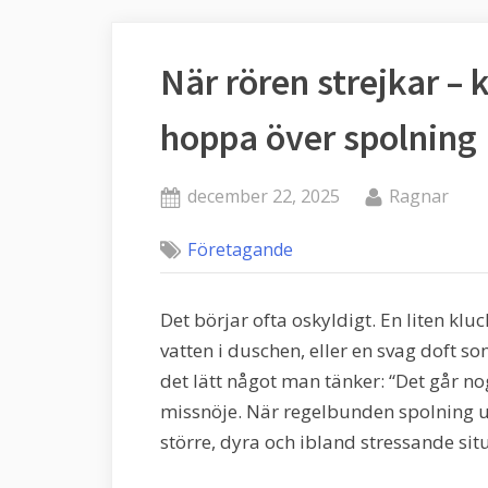
När rören strejkar –
hoppa över spolning
Posted
By
december 22, 2025
Ragnar
on
Företagande
Det börjar ofta oskyldigt. En liten klu
vatten i duschen, eller en svag doft som
det lätt något man tänker: “Det går nog
missnöje. När regelbunden spolning u
större, dyra och ibland stressande sit