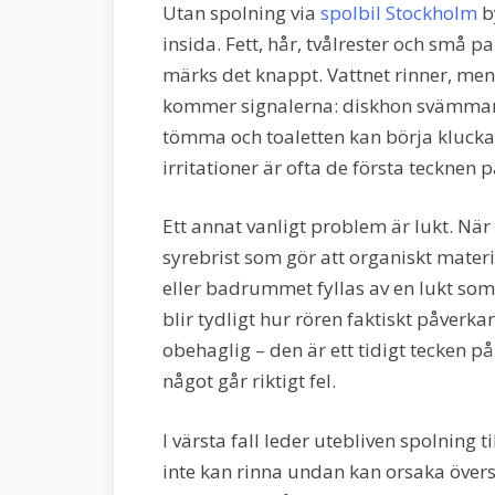
Utan spolning via
spolbil Stockholm
b
insida. Fett, hår, tvålrester och små pa
märks det knappt. Vattnet rinner, men
kommer signalerna: diskhon svämmar öv
tömma och toaletten kan börja klucka 
irritationer är ofta de första tecknen
Ett annat vanligt problem är lukt. Nä
syrebrist som gör att organiskt materia
eller badrummet fyllas av en lukt som
blir tydligt hur rören faktiskt påverka
obehaglig – den är ett tidigt tecken p
något går riktigt fel.
I värsta fall leder utebliven spolning t
inte kan rinna undan kan orsaka övers