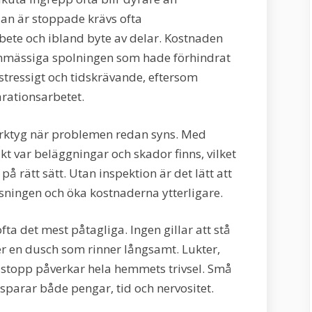
an är stoppade krävs ofta
bete och ibland byte av delar. Kostnaden
tinmässiga spolningen som hade förhindrat
tressigt och tidskrävande, eftersom
rationsarbetet.
verktyg när problemen redan syns. Med
t var beläggningar och skador finns, vilket
å rätt sätt. Utan inspektion är det lätt att
lösningen och öka kostnaderna ytterligare.
ta det mest påtagliga. Ingen gillar att stå
 en dusch som rinner långsamt. Lukter,
 stopp påverkar hela hemmets trivsel. Små
parar både pengar, tid och nervositet.