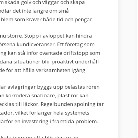
tom skada golv och väggar och skapa
ndlar det inte längre om små
oblem som kräver både tid och pengar.
nu större. Stopp i avloppet kan hindra
försena kundleveranser. Ett företag som
ng kan stå inför oväntade driftstopp som
dana situationer blir proaktivt underhåll
e för att hålla verksamheten igång.
När avlagringar byggs upp belastas rören
an korrodera snabbare, plast rör kan
cklas till läckor. Regelbunden spolning tar
ador, vilket förlänger hela systemets
 därför en investering i framtida problem.
akuta ingrepp ofta blir dyrare än