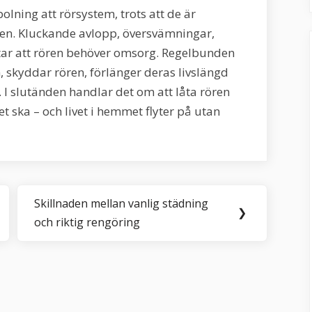
lning att rörsystem, trots att de är
gen. Kluckande avlopp, översvämningar,
ttar att rören behöver omsorg. Regelbunden
 skyddar rören, förlänger deras livslängd
 I slutänden handlar det om att låta rören
et ska – och livet i hemmet flyter på utan
Skillnaden mellan vanlig städning
Next
❯
och riktig rengöring
Post: