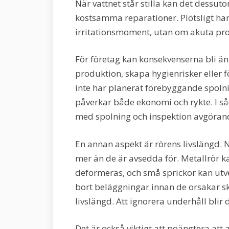
När vattnet står stilla kan det dessu
kostsamma reparationer. Plötsligt ha
irritationsmoment, utan om akuta pr
För företag kan konsekvenserna bli än
produktion, skapa hygienrisker eller 
inte har planerat förebyggande spolni
påverkar både ekonomi och rykte. I så
med spolning och inspektion avgörand
En annan aspekt är rörens livslängd. 
mer än de är avsedda för. Metallrör k
deformeras, och små sprickor kan utve
bort beläggningar innan de orsakar sk
livslängd. Att ignorera underhåll blir
Det är också viktigt att poängtera att 