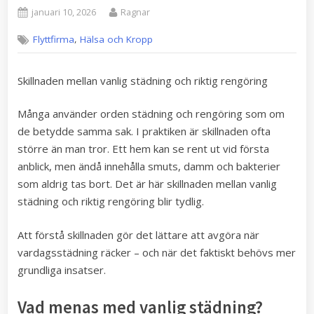
Posted
By
januari 10, 2026
Ragnar
on
,
Flyttfirma
Hälsa och Kropp
Skillnaden mellan vanlig städning och riktig rengöring
Många använder orden städning och rengöring som om
de betydde samma sak. I praktiken är skillnaden ofta
större än man tror. Ett hem kan se rent ut vid första
anblick, men ändå innehålla smuts, damm och bakterier
som aldrig tas bort. Det är här skillnaden mellan vanlig
städning och riktig rengöring blir tydlig.
Att förstå skillnaden gör det lättare att avgöra när
vardagsstädning räcker – och när det faktiskt behövs mer
grundliga insatser.
Vad menas med vanlig städning?