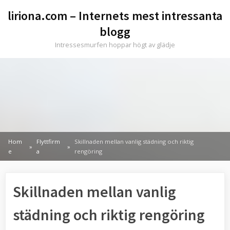
Skip
liriona.com – Internets mest intressanta
to
blogg
content
Intressesmurfen hoppar högt av glädje
Hom
Flyttfirm
Skillnaden mellan vanlig städning och riktig
e
a
rengöring
Skillnaden mellan vanlig
städning och riktig rengöring